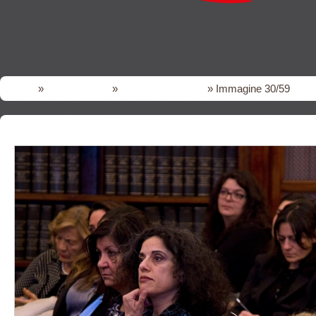
Home
»
FOTO gallery
»
IV Convegno DPF
» Immagine 30/59
<<