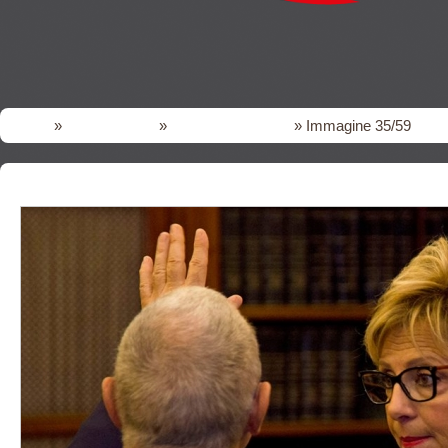
Home
»
FOTO gallery
»
IV Convegno DPF
» Immagine 35/59
<<